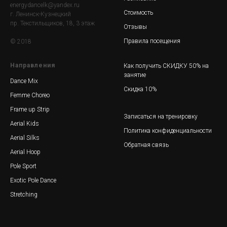
energydancelk@yandex.ru
Стоимость
г. Ленинск-Кузнецкий
пр. Текстильщиков, 18, 3 этаж
Отзывы
Правила посещения
© 2018
Направления
Как получить СКИДКУ 50% на
занятие
Dance Mix
Скидка 10%
Femme Choreo
Frame up Strip
Записаться на тренировку
Aerial Kids
Политика конфиденциальности
Aerial Silks
Обратная связь
Aerial Hoop
Pole Sport
Exotic Pole Dance
Stretching