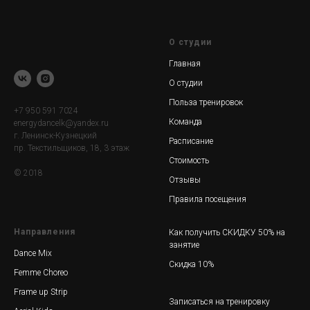
О студии
Главная
О студии
Польза тренировок
+7 950 591 7024
Команда
energydancelk@yandex.ru
г. Ленинск-Кузнецкий
Расписание
пр. Текстильщиков, 18, 3 этаж
Стоимость
© 2018
Отзывы
Правила посещения
Направления
Как получить СКИДКУ 50% на
занятие
Dance Mix
Скидка 10%
Femme Choreo
Frame up Strip
Записаться на тренировку