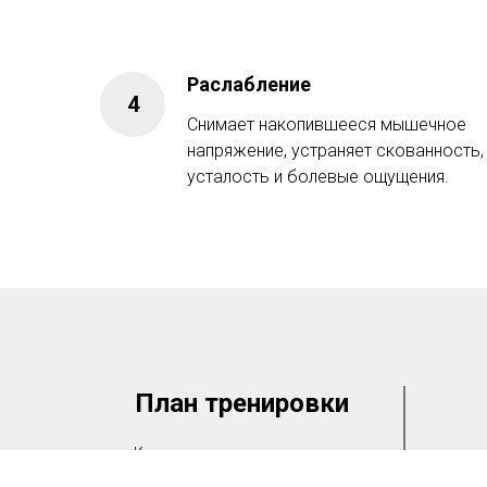
Раслабление
Снимает накопившееся мышечное
напряжение, устраняет скованность,
усталость и болевые ощущения.
План тренировки
Каждое занятие начинается с
разминки, плавно перетекает в
Зан