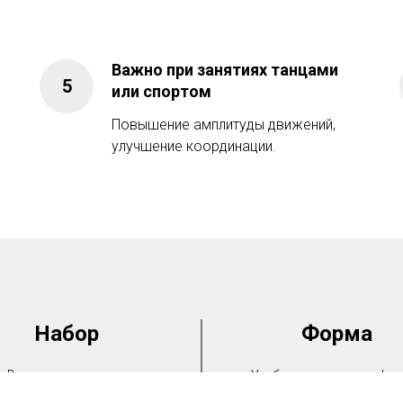
Важно при занятиях танцами
или спортом
Повышение амплитуды движений,
улучшение координации.
Набор
Форма
Ведется постоянно.
Удобная спортивная фор
ятия подходят для людей с
кроссовки.