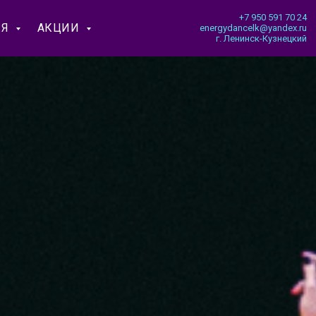
+7 950 591 70 24
ИЯ
АКЦИИ
energydancelk@yandex.ru
г. Ленинск-Кузнецкий